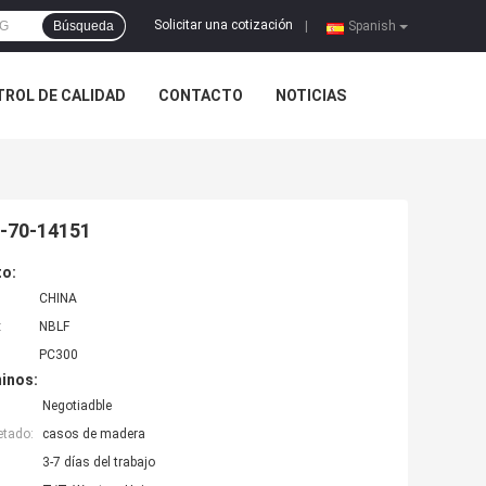
Solicitar una cotización
Búsqueda
|
Spanish
ROL DE CALIDAD
CONTACTO
NOTICIAS
8-70-14151
to:
CHINA
:
NBLF
PC300
inos:
Negotiadble
etado:
casos de madera
3-7 días del trabajo