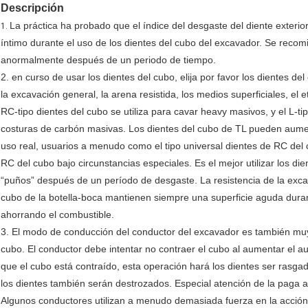
Descripción
La práctica ha probado que el índice del desgaste del diente exteri
1.
íntimo durante el uso de los dientes del cubo del excavador. Se recom
anormalmente después de un periodo de tiempo.
2. en curso de usar los dientes del cubo, elija por favor los dientes 
la excavación general, la arena resistida, los medios superficiales, el et
RC-tipo dientes del cubo se utiliza para cavar heavy masivos, y el L-ti
costuras de carbón masivas. Los dientes del cubo de TL pueden aument
uso real, usuarios a menudo como el tipo universal dientes de RC del c
RC del cubo bajo circunstancias especiales. Es el mejor utilizar los di
“puños” después de un período de desgaste. La resistencia de la excav
cubo de la botella-boca mantienen siempre una superficie aguda duran
ahorrando el combustible.
3. El modo de conducción del conductor del excavador es también muy i
cubo. El conductor debe intentar no contraer el cubo al aumentar el 
que el cubo está contraído, esta operación hará los dientes ser rasgad
los dientes también serán destrozados. Especial atención de la paga a
Algunos conductores utilizan a menudo demasiada fuerza en la acción