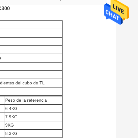
C300
a
 dientes del cubo de TL
a
Peso de la referencia
6.4KG
7.9KG
9KG
8.3KG