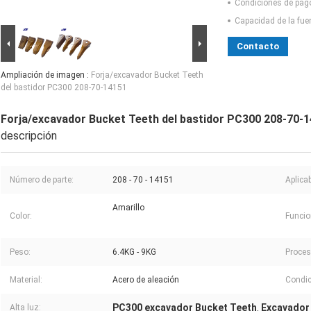
Condiciones de pag
Capacidad de la fue
Contacto
Ampliación de imagen :
Forja/excavador Bucket Teeth
del bastidor PC300 208-70-14151
Forja/excavador Bucket Teeth del bastidor PC300 208-70-
descripción
Número de parte:
208 - 70 - 14151
Aplicab
Amarillo
Color:
Funcio
Peso:
6.4KG - 9KG
Proces
Material:
Acero de aleación
Condic
PC300 excavador Bucket Teeth
Excavador
Alta luz:
,