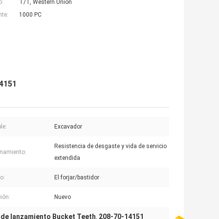
o:
T/T, Western Union
nte:
1000 PC
14151
le:
Excavador
Resistencia de desgaste y vida de servicio
namiento:
extendida
o:
El forjar/bastidor
ión:
Nuevo
 de lanzamiento Bucket Teeth
208-70-14151
,