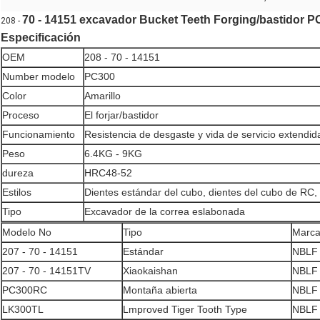
70 - 14151 excavador Bucket Teeth Forging/bastidor P
208 -
Especificación
OEM
208 - 70 - 14151
Number modelo
PC300
Color
Amarillo
Proceso
El forjar/bastidor
Funcionamiento
Resistencia de desgaste y vida de servicio extendid
Peso
6.4KG - 9KG
dureza
HRC48-52
Estilos
Dientes estándar del cubo, dientes del cubo de RC,
Tipo
Excavador de la correa eslabonada
Modelo No
Tipo
Marc
207 - 70 - 14151
Estándar
NBLF
207 - 70 - 14151TV
Xiaokaishan
NBLF
PC300RC
Montaña abierta
NBLF
LK300TL
Lmproved Tiger Tooth Type
NBLF