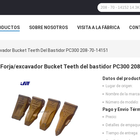
ODUCTOS
SOBRE NOSOTROS
VISITA A LA FÁBRICA
CONT
ASOS
avador Bucket Teeth Del Bastidor PC300 208-70-14151
Forja/excavador Bucket Teeth del bastidor PC300 20
Datos del produc
Lugar de origen:
Nombre de la marca
Número de modelo:
Pago y Envío Térm
Precio:
Detalles de empaqu
Tiempo de entrega: