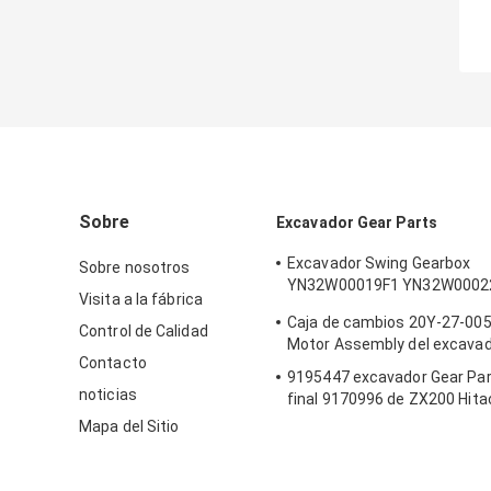
Sobre
Excavador Gear Parts
Excavador Swing Gearbox
Sobre nosotros
YN32W00019F1 YN32W0002
Visita a la fábrica
SK200-8 SK210-8
Caja de cambios 20Y-27-005
Control de Calidad
Motor Assembly del excava
Contacto
9195447 excavador Gear Par
noticias
final 9170996 de ZX200 Hita
Mapa del Sitio