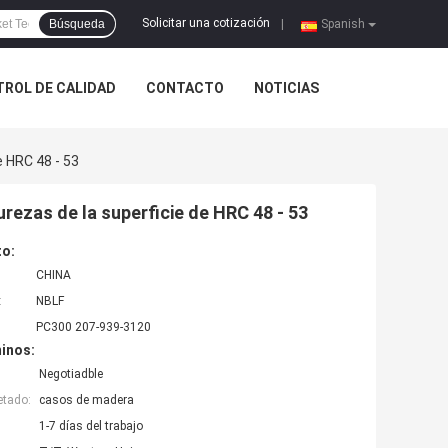
Solicitar una cotización
Búsqueda
|
Spanish
ROL DE CALIDAD
CONTACTO
NOTICIAS
 HRC 48 - 53
ezas de la superficie de HRC 48 - 53
to:
CHINA
:
NBLF
PC300 207-939-3120
inos:
Negotiadble
etado:
casos de madera
1-7 días del trabajo