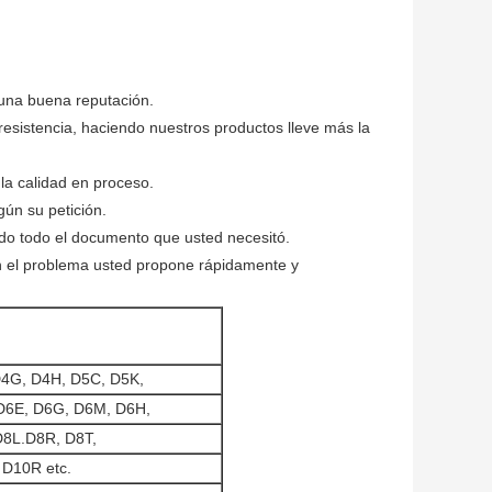
 una buena reputación.
resistencia, haciendo nuestros productos lleve más la
a calidad en proceso.
ún su petición.
ado todo el documento que usted necesitó.
en el problema usted propone rápidamente y
D4G, D4H, D5C, D5K,
D6E, D6G, D6M, D6H,
D8L.D8R, D8T,
 D10R etc.