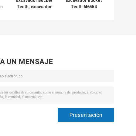
Excavador Bucket
Excavador Bucket
ón
Teeth, excavador
Teeth 6I6554
Tooth Adapter de
9J0174 60M M del
PC650 PC750 de
E345 E349 65M M
l
80M M 209-70-
70M M
0
74140
A UN MENSAJE