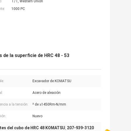
o:
T/T, Western Union
nte:
1000 PC
e la superficie de HRC 48 - 53
le:
Excavador de KOMATSU
l:
Acero de aleación
encia a la tensión:
² de ≥1450Rm-N/mm
ión:
Nuevo
tes del cubo de HRC 48 KOMATSU
207-939-3120
,