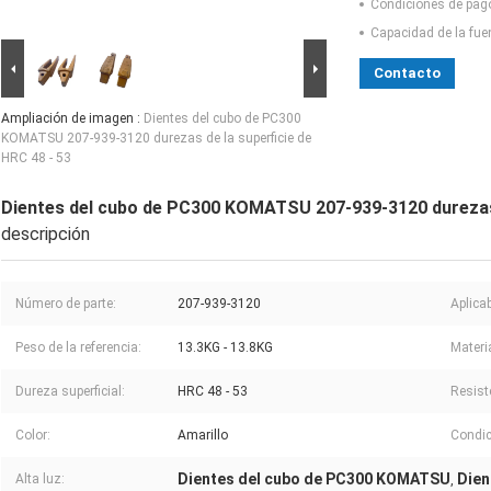
Condiciones de pag
Capacidad de la fue
Contacto
Ampliación de imagen :
Dientes del cubo de PC300
KOMATSU 207-939-3120 durezas de la superficie de
HRC 48 - 53
Dientes del cubo de PC300 KOMATSU 207-939-3120 durezas d
descripción
Número de parte:
207-939-3120
Aplicab
Peso de la referencia:
13.3KG - 13.8KG
Materia
Dureza superficial:
HRC 48 - 53
Resist
Color:
Amarillo
Condic
Dientes del cubo de PC300 KOMATSU
Dien
Alta luz:
,