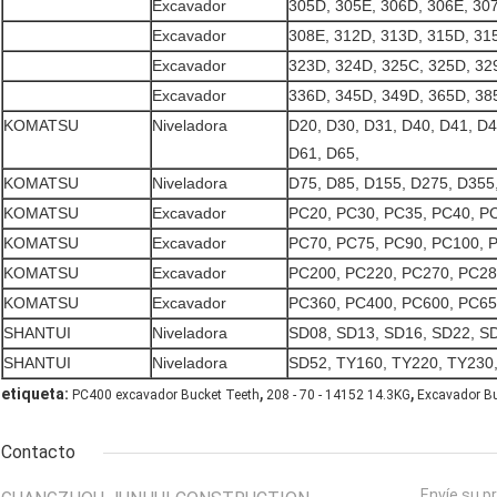
Excavador
305D, 305E, 306D, 306E, 30
Excavador
308E, 312D, 313D, 315D, 31
Excavador
323D, 324D, 325C, 325D, 32
Excavador
336D, 345D, 349D, 365D, 385
KOMATSU
Niveladora
D20, D30, D31, D40, D41, D4
D61, D65,
KOMATSU
Niveladora
D75, D85, D155, D275, D355,
KOMATSU
Excavador
PC20, PC30, PC35, PC40, P
KOMATSU
Excavador
PC70, PC75, PC90, PC100, 
KOMATSU
Excavador
PC200, PC220, PC270, PC28
KOMATSU
Excavador
PC360, PC400, PC600, PC650
SHANTUI
Niveladora
SD08, SD13, SD16, SD22, S
SHANTUI
Niveladora
SD52, TY160, TY220, TY230,
,
,
etiqueta:
PC400 excavador Bucket Teeth
208 - 70 - 14152 14.3KG
Excavador B
Contacto
Envíe su p