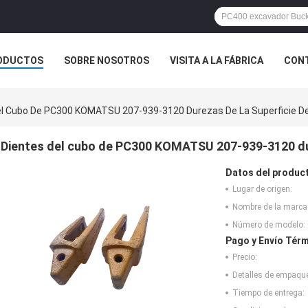
ODUCTOS
SOBRE NOSOTROS
VISITA A LA FÁBRICA
CONT
ASOS
el Cubo De PC300 KOMATSU 207-939-3120 Durezas De La Superficie De
Dientes del cubo de PC300 KOMATSU 207-939-3120 dur
Datos del produc
Lugar de origen:
Nombre de la marca
Número de modelo:
Pago y Envío Térm
Precio:
Detalles de empaqu
Tiempo de entrega: