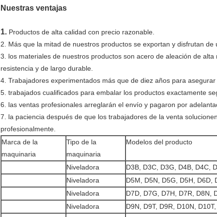
Nuestras ventajas
1.
Productos de alta calidad con precio razonable.
2. Más que la mitad de nuestros productos se exportan y disfrutan de
3. los materiales de nuestros productos son acero de aleación de alta 
resistencia y de largo durable.
4. Trabajadores experimentados más que de diez años para asegurar l
5. trabajados cualificados para embalar los productos exactamente seg
6. las ventas profesionales arreglarán el envío y pagaron por adelant
7. la paciencia después de que los trabajadores de la venta solucion
profesionalmente.
Marca de la
Tipo de la
Modelos del producto
maquinaria
maquinaria
Niveladora
D3B, D3C, D3G, D4B, D4C, 
Niveladora
D5M, D5N, D5G, D5H, D6D, 
Niveladora
D7D, D7G, D7H, D7R, D8N, 
Niveladora
D9N, D9T, D9R, D10N, D10T,