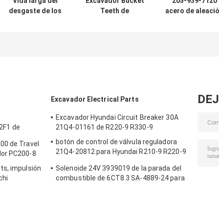
Vida larga del
Excavador Bucket
205-939-7120
desgaste de los
Teeth de
acero de aleaci
dientes
KOMATSU PC400
del diente del
VOE14556464 del
208-939-3120
cubo de
cubo del
50M M 60M M
KOMATSU para e
excavador EC360
excavador PC20
DEJ
Excavador Electrical Parts
Excavador Hyundai Circuit Breaker 30A
2F1 de
21Q4-01161 de R220-9 R330-9
botón de control de válvula reguladora
00 de Travel
21Q4-20812 para Hyundai R210-9 R220-9
dor PC200-8
R330-9
ts, impulsión
Solenoide 24V 3939019 de la parada del
chi
combustible de 6CT8.3 SA-4889-24 para
Cummins Engine