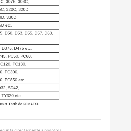
7C, 307E, 308C,
5C, 320C, 320D,
9D, 330D,
D etc.
5, D50, D53, D55, D57, D60,
 D375, D475 etc.
C45, PC50, PC60,
PC120, PC130,
0, PC300,
, PC850 etc.
D32, SD42,
 TY320 etc.
ucket Teeth de KOMATSU
regunta directamente a nosotros