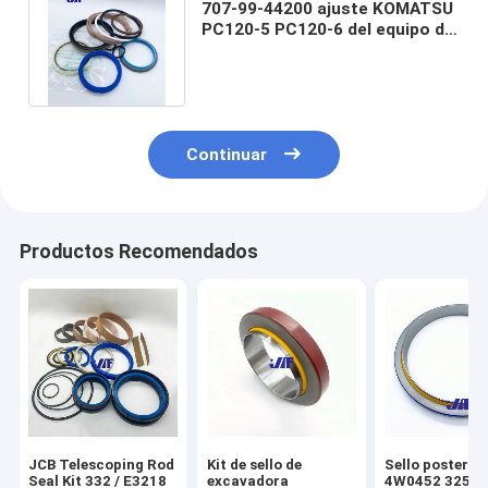
707-99-44200 ajuste KOMATSU
PC120-5 PC120-6 del equipo del
sello del cilindro del brazo
Continuar
Productos Recomendados
JCB Telescoping Rod
Kit de sello de
Sello posterio
Seal Kit 332 / E3218
excavadora
4W0452 3256191